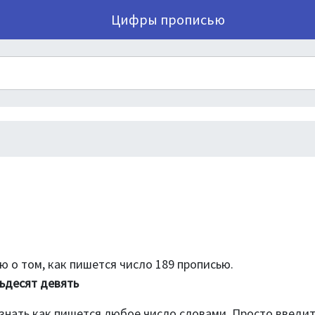
Цифры прописью
 о том, как пишется число 189 прописью.
ьдесят девять
знать как пишется любое число словами. Просто введи