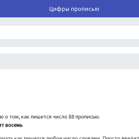
Цифры прописью
 о том, как пишется число 88 прописью.
ят восемь
знать как пишется любое число словами. Просто введи