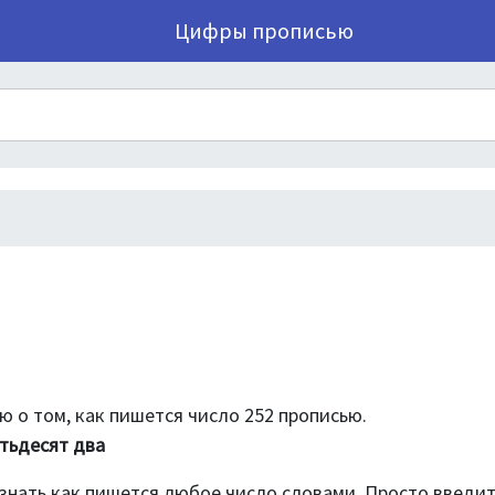
Цифры прописью
 о том, как пишется число 252 прописью.
тьдесят два
знать как пишется любое число словами. Просто введи