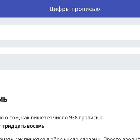
Цифры прописью
мь
 о том, как пишется число 938 прописью.
т тридцать восемь
знать как пишется любое число словами. Просто введи