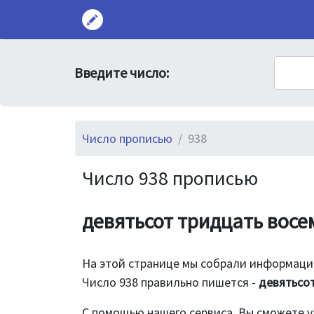
Введите число:
Число прописью
938
Число 938 прописью
девятьсот тридцать восе
На этой странице мы собрали информацию
Число 938 правильно пишется -
девятьсо
С помощью нашего сервиса, Вы сможете у