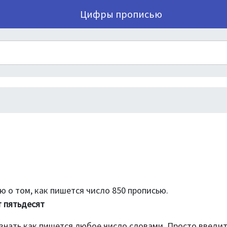
Цифры прописью
 о том, как пишется число 850 прописью.
т пятьдесят
знать как пишется любое число словами. Просто введи