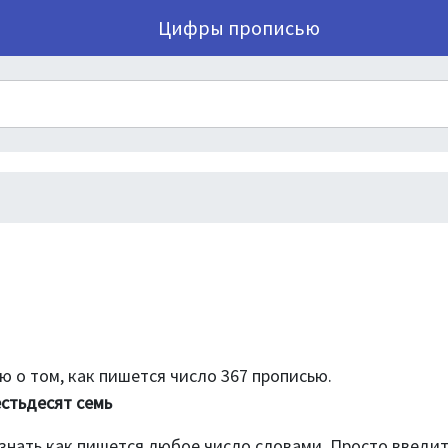
Цифры прописью
 о том, как пишется число 367 прописью.
стьдесят семь
знать как пишется любое число словами. Просто введи