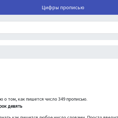
Цифры прописью
 о том, как пишется число 349 прописью.
рок девять
знать как пишется любое число словами. Просто введи