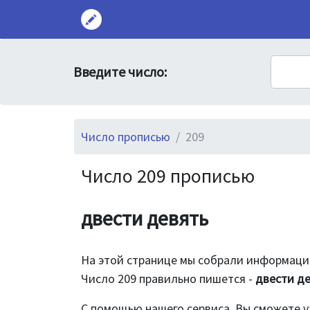
Введите число:
Число прописью
209
Число 209 прописью
двести девять
На этой странице мы собрали информацию
Число 209 правильно пишется -
двести д
С помощью нашего сервиса, Вы сможете у