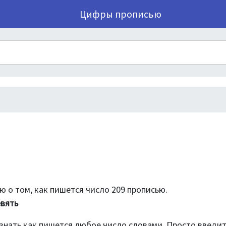
Цифры прописью
 о том, как пишется число 209 прописью.
евять
знать как пишется любое число словами. Просто введи