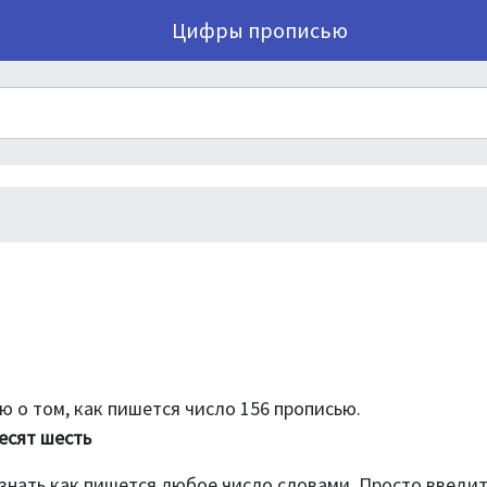
Цифры прописью
 о том, как пишется число 156 прописью.
есят шесть
знать как пишется любое число словами. Просто введи