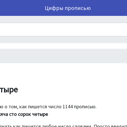
Цифры прописью
етыре
 о том, как пишется число 1144 прописью.
яча сто сорок четыре
знать как пишется любое число словами. Просто введи