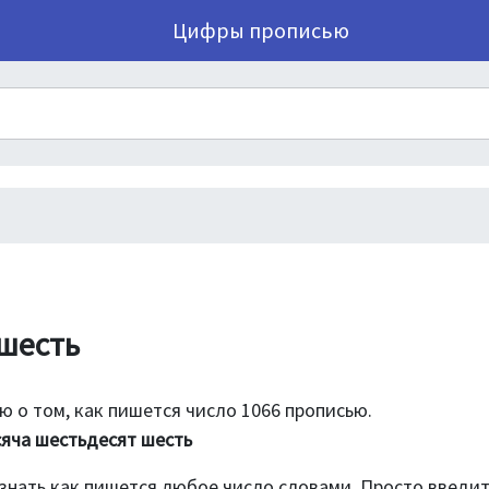
Цифры прописью
 шесть
 о том, как пишется число 1066 прописью.
сяча шестьдесят шесть
знать как пишется любое число словами. Просто введи