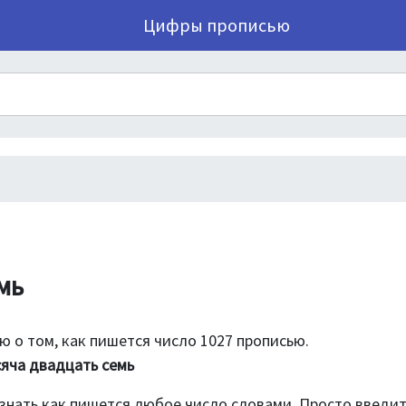
Цифры прописью
мь
 о том, как пишется число 1027 прописью.
яча двадцать семь
знать как пишется любое число словами. Просто введи